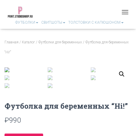
П
ФУТБОЛКИ
СВИТШОТЫ
ТОЛСТОВКИ С КАПЮШОНОМ
Е
Р
Е
К
Главная
/
Каталог
/
Футболки для беременных
/ Футболка для беременных
Л
Ю
“Hi!”
Ч
И
Т
Ь
Н
А
В
И
Г
Футболка для беременных “Hi!”
А
Ц
₽
990
И
Ю