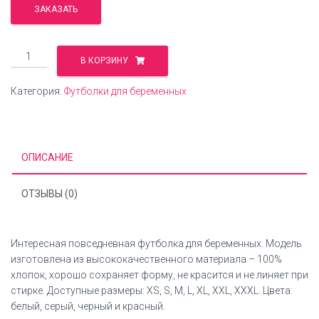
ЗАКАЗАТЬ
Количество
В КОРЗИНУ
Футболка
для
Категория:
Футболки для беременных
беременных
"Hi!"
ОПИСАНИЕ
ОТЗЫВЫ (0)
Интересная повседневная футболка для беременных. Модель
изготовлена из высококачественного материала – 100%
хлопок, хорошо сохраняет форму, не красится и не линяет при
стирке. Доступные размеры: XS, S, M, L, XL, XXL, XXXL. Цвета:
белый, серый, черный и красный.