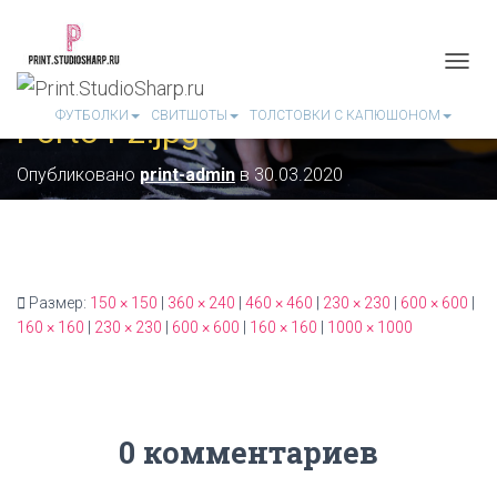
П
Е
ФУТБОЛКИ
СВИТШОТЫ
ТОЛСТОВКИ С КАПЮШОНОМ
Porto4-2.jpg
Р
Е
К
Опубликовано
print-admin
в
30.03.2020
Л
Ю
Ч
И
Т
Ь
Размер:
150 × 150
|
360 × 240
|
460 × 460
|
230 × 230
|
600 × 600
|
Н
160 × 160
|
230 × 230
|
600 × 600
|
160 × 160
|
1000 × 1000
А
В
И
Г
А
Ц
0 комментариев
И
Ю