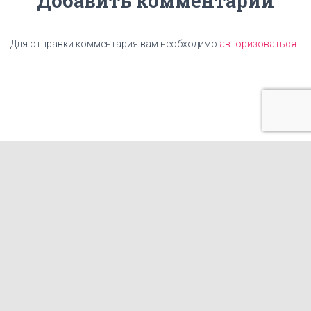
Добавить комментарий
Для отправки комментария вам необходимо
авторизоваться
.
ГЛАВНАЯ
ЦЕНЫ
НАШИ УСЛУГИ
КАРТА САЙТА
КОНТАКТЫ
СТАТЬИ
ИЗГОТОВЛЕНИЕ ТАБЛИЧЕК
ФРАНШИЗА КОПИРОВАЛЬНОГО ЦЕНТРА
ГОТОВЫЕ МАКЕТЫ И ПРИНТЫ ДЛЯ ПЕЧАТИ НА ОДЕЖДЕ