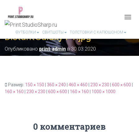
П
Е
ФУТБОЛКИ
СВИТШОТЫ
ТОЛСТОВКИ С КАПЮШОНОМ
DistantGalaxy4-1.jpg
Р
Е
К
Опубликовано
print-admin
в
30.03.2020
Л
Ю
Ч
И
Т
Ь
Размер:
150 × 150
|
360 × 240
|
460 × 460
|
230 × 230
|
600 × 600
|
Н
160 × 160
|
230 × 230
|
600 × 600
|
160 × 160
|
1000 × 1000
А
В
И
Г
А
Ц
0 комментариев
И
Ю