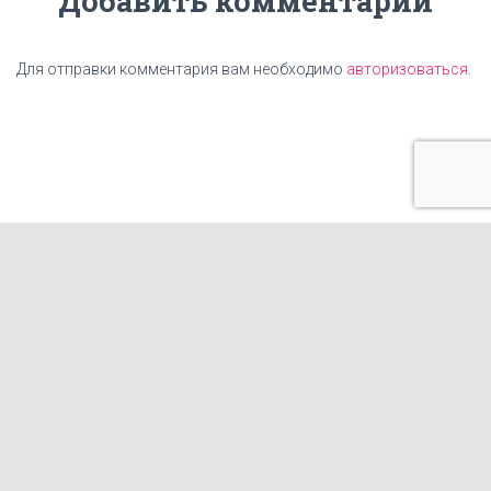
Добавить комментарий
Для отправки комментария вам необходимо
авторизоваться
.
ГЛАВНАЯ
ЦЕНЫ
НАШИ УСЛУГИ
КАРТА САЙТА
КОНТАКТЫ
СТАТЬИ
ИЗГОТОВЛЕНИЕ ТАБЛИЧЕК
ФРАНШИЗА КОПИРОВАЛЬНОГО ЦЕНТРА
ГОТОВЫЕ МАКЕТЫ И ПРИНТЫ ДЛЯ ПЕЧАТИ НА ОДЕЖДЕ