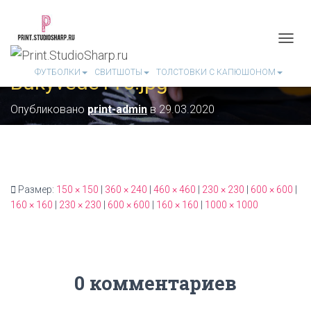
П
Е
ФУТБОЛКИ
СВИТШОТЫ
ТОЛСТОВКИ С КАПЮШОНОМ
Bukyvede115.jpg
Р
Е
К
Опубликовано
print-admin
в
29.03.2020
Л
Ю
Ч
И
Т
Ь
Размер:
150 × 150
|
360 × 240
|
460 × 460
|
230 × 230
|
600 × 600
|
Н
160 × 160
|
230 × 230
|
600 × 600
|
160 × 160
|
1000 × 1000
А
В
И
Г
А
Ц
0 комментариев
И
Ю