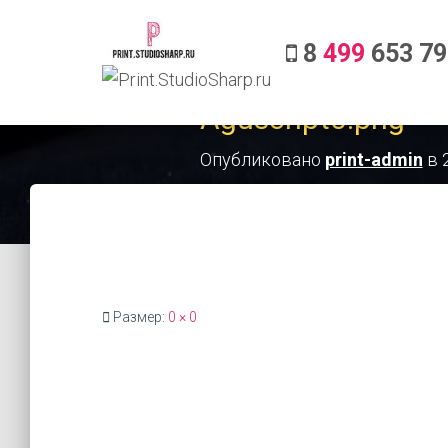
8
499
653 79
Aguscript3.png
Опубликовано
print-admin
в
Размер:
0 × 0