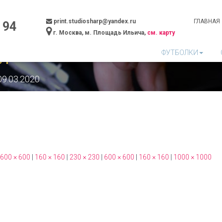
print.studiosharp@yandex.ru
ГЛАВНАЯ
 94
г. Москва, м. Площадь Ильича,
см. карту
ФУТБОЛКИ
e1
09.03.2020
600 × 600
|
160 × 160
|
230 × 230
|
600 × 600
|
160 × 160
|
1000 × 1000