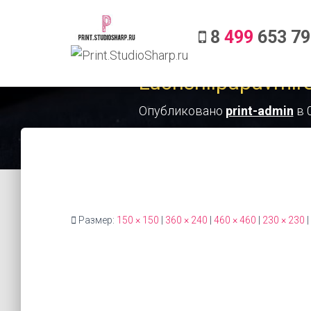
8
499
653 79
Luchshiipapavmir
Опубликовано
print-admin
в
Размер:
150 × 150
|
360 × 240
|
460 × 460
|
230 × 230
|