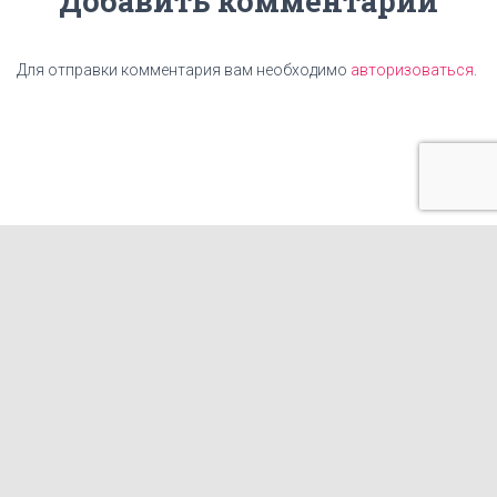
Добавить комментарий
Для отправки комментария вам необходимо
авторизоваться
.
ГЛАВНАЯ
ЦЕНЫ
НАШИ УСЛУГИ
КАРТА САЙТА
КОНТАКТЫ
СТАТЬИ
ИЗГОТОВЛЕНИЕ ТАБЛИЧЕК
ФРАНШИЗА КОПИРОВАЛЬНОГО ЦЕНТРА
ГОТОВЫЕ МАКЕТЫ И ПРИНТЫ ДЛЯ ПЕЧАТИ НА ОДЕЖДЕ