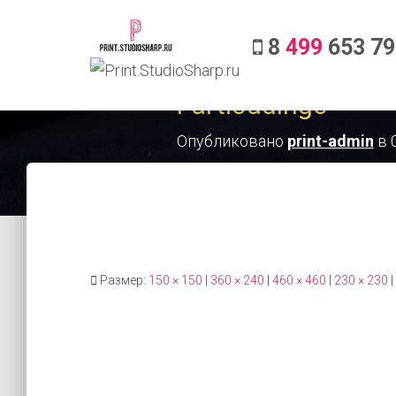
8
499
653 79
Fartloading3
Опубликовано
print-admin
в
Размер:
150 × 150
|
360 × 240
|
460 × 460
|
230 × 230
|