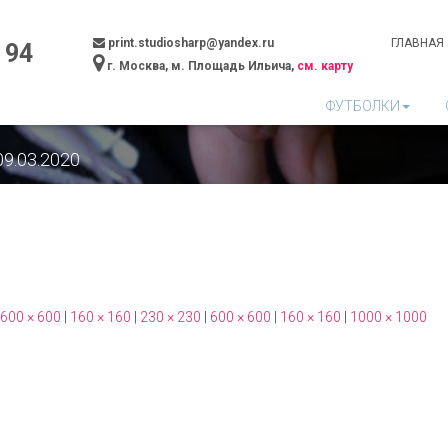
print.studiosharp@yandex.ru
ГЛАВНАЯ
 94
г. Москва, м. Площадь Ильича,
см. карту
ФУТБОЛКИ
09.03.2020
600 × 600
|
160 × 160
|
230 × 230
|
600 × 600
|
160 × 160
|
1000 × 1000