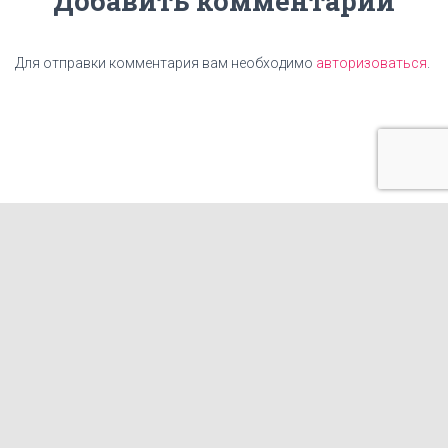
Добавить комментарий
Для отправки комментария вам необходимо
авторизоваться
.
ГЛАВНАЯ
ЦЕНЫ
НАШИ УСЛУГИ
КАРТА САЙТА
КОНТАКТЫ
СТАТЬИ
ИЗГОТОВЛЕНИЕ ТАБЛИЧЕК
ФРАНШИЗА КОПИРОВАЛЬНОГО ЦЕНТРА
ГОТОВЫЕ МАКЕТЫ И ПРИНТЫ ДЛЯ ПЕЧАТИ НА ОДЕЖДЕ