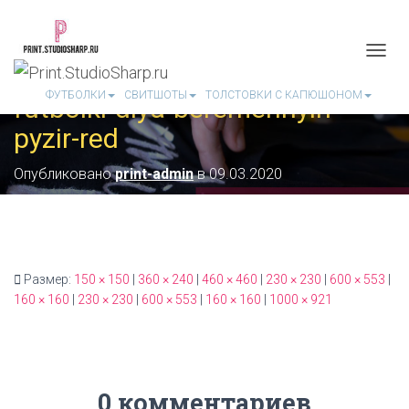
П
Е
ФУТБОЛКИ
СВИТШОТЫ
ТОЛСТОВКИ С КАПЮШОНОМ
futbolki-dlya-beremennyih-
Р
Е
pyzir-red
К
Л
Ю
Опубликовано
print-admin
в
09.03.2020
Ч
И
Т
Ь
Н
А
Размер:
150 × 150
|
360 × 240
|
460 × 460
|
230 × 230
|
600 × 553
|
В
160 × 160
|
230 × 230
|
600 × 553
|
160 × 160
|
1000 × 921
И
Г
А
Ц
И
0 комментариев
Ю