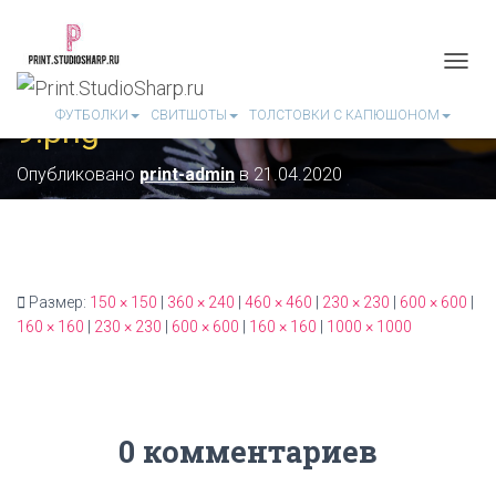
П
Е
ФУТБОЛКИ
СВИТШОТЫ
ТОЛСТОВКИ С КАПЮШОНОМ
9.png
Р
Е
К
Опубликовано
print-admin
в
21.04.2020
Л
Ю
Ч
И
Т
Ь
Размер:
150 × 150
|
360 × 240
|
460 × 460
|
230 × 230
|
600 × 600
|
Н
160 × 160
|
230 × 230
|
600 × 600
|
160 × 160
|
1000 × 1000
А
В
И
Г
А
Ц
0 комментариев
И
Ю