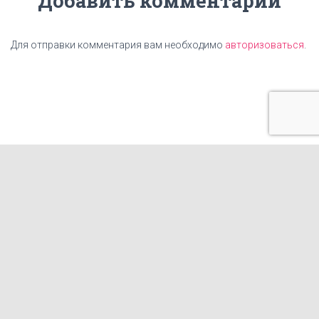
Добавить комментарий
Для отправки комментария вам необходимо
авторизоваться
.
ГЛАВНАЯ
ЦЕНЫ
НАШИ УСЛУГИ
КАРТА САЙТА
КОНТАКТЫ
СТАТЬИ
ИЗГОТОВЛЕНИЕ ТАБЛИЧЕК
ФРАНШИЗА КОПИРОВАЛЬНОГО ЦЕНТРА
ГОТОВЫЕ МАКЕТЫ И ПРИНТЫ ДЛЯ ПЕЧАТИ НА ОДЕЖДЕ