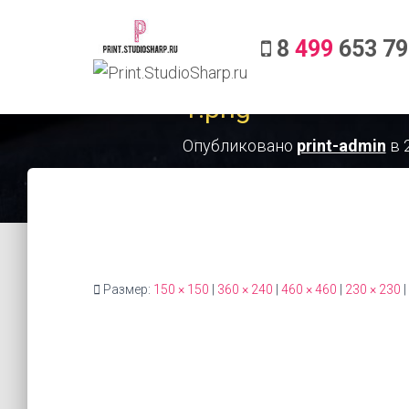
8
499
653 79
1.png
Опубликовано
print-admin
в
Размер:
150 × 150
|
360 × 240
|
460 × 460
|
230 × 230
|