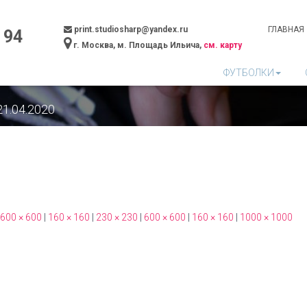
print.studiosharp@yandex.ru
ГЛАВНАЯ
 94
г. Москва, м. Площадь Ильича,
см. карту
ФУТБОЛКИ
21.04.2020
600 × 600
|
160 × 160
|
230 × 230
|
600 × 600
|
160 × 160
|
1000 × 1000