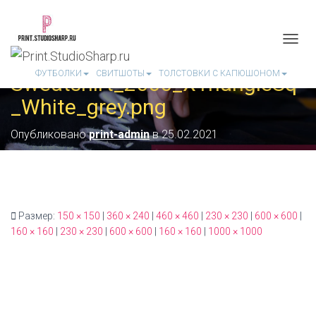
П
Е
ФУТБОЛКИ
СВИТШОТЫ
ТОЛСТОВКИ С КАПЮШОНОМ
Sweatshirt_2000_XTriangleSq
Р
Е
_White_grey.png
К
Л
Ю
Опубликовано
print-admin
в
25.02.2021
Ч
И
Т
Ь
Н
А
Размер:
150 × 150
|
360 × 240
|
460 × 460
|
230 × 230
|
600 × 600
|
В
160 × 160
|
230 × 230
|
600 × 600
|
160 × 160
|
1000 × 1000
И
Г
А
Ц
И
Ю