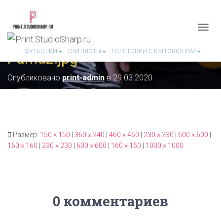
П
Е
ФУТБОЛКИ
СВИТШОТЫ
ТОЛСТОВКИ С КАПЮШОНОМ
Puma2.jpg
Р
Е
К
Опубликовано
print-admin
в
29.03.2020
Л
Ю
Ч
И
Т
Ь
Размер:
150 × 150
|
360 × 240
|
460 × 460
|
230 × 230
|
600 × 600
|
Н
160 × 160
|
230 × 230
|
600 × 600
|
160 × 160
|
1000 × 1000
А
В
И
Г
А
Ц
0 комментариев
И
Ю