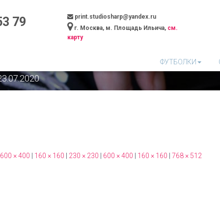
print.studiosharp@yandex.ru
3 79
г. Москва, м. Площадь Ильича,
см.
карту
5
ФУТБОЛКИ
23.07.2020
600 × 400
|
160 × 160
|
230 × 230
|
600 × 400
|
160 × 160
|
768 × 512