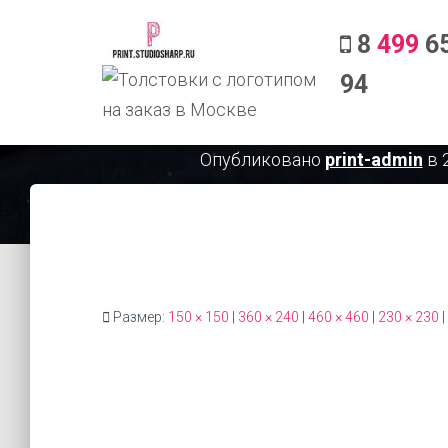
8
499
65
94
pechat-na-odejde-
Опубликовано
print-admin
в
Размер:
150 × 150
|
360 × 240
|
460 × 460
|
230 × 230
|