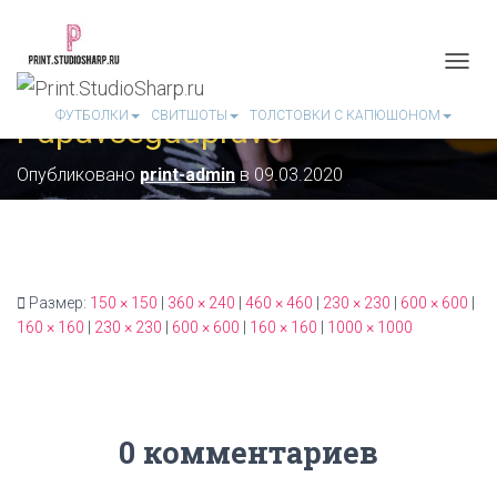
П
Е
ФУТБОЛКИ
СВИТШОТЫ
ТОЛСТОВКИ С КАПЮШОНОМ
Papavsegdaprav3
Р
Е
К
Опубликовано
print-admin
в
09.03.2020
Л
Ю
Ч
И
Т
Ь
Размер:
150 × 150
|
360 × 240
|
460 × 460
|
230 × 230
|
600 × 600
|
Н
160 × 160
|
230 × 230
|
600 × 600
|
160 × 160
|
1000 × 1000
А
В
И
Г
А
Ц
0 комментариев
И
Ю