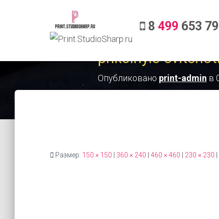
8
499
653 79
prikolnyie-svitsho
Опубликовано
print-admin
в
Размер:
150 × 150
|
360 × 240
|
460 × 460
|
230 × 230
|