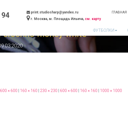
print.studiosharp@yandex.ru
ГЛАВНАЯ
 94
г. Москва, м. Площадь Ильича,
см. карту
ФУТБОЛКИ
ti-srochno-money-white
09.03.2020
600 × 600
|
160 × 160
|
230 × 230
|
600 × 600
|
160 × 160
|
1000 × 1000