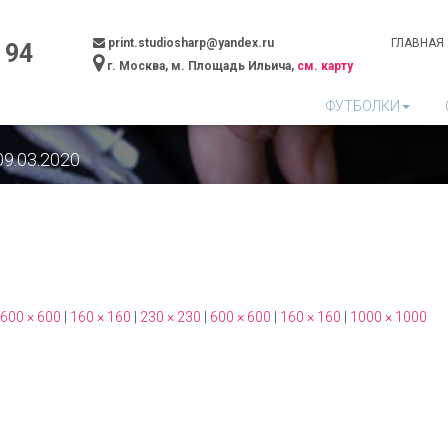
print.studiosharp@yandex.ru
ГЛАВНАЯ
 94
г. Москва, м. Площадь Ильича,
см. карту
ФУТБОЛКИ
09.03.2020
600 × 600
|
160 × 160
|
230 × 230
|
600 × 600
|
160 × 160
|
1000 × 1000