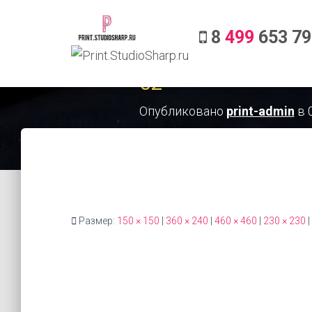
8
499
653 79
02
Опубликовано
print-admin
в
Размер:
150 × 150
|
360 × 240
|
460 × 460
|
230 × 230
|