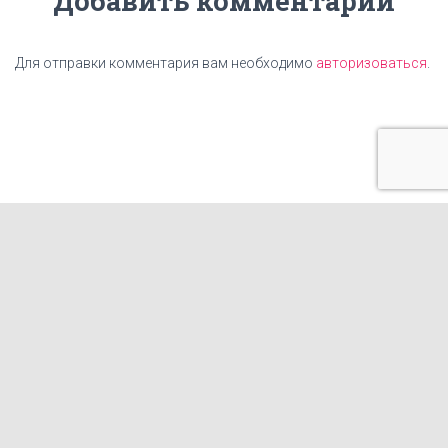
Добавить комментарий
Для отправки комментария вам необходимо
авторизоваться
.
ГЛАВНАЯ
ЦЕНЫ
НАШИ УСЛУГИ
КАРТА САЙТА
КОНТАКТЫ
СТАТЬИ
ИЗГОТОВЛЕНИЕ ТАБЛИЧЕК
ФРАНШИЗА КОПИРОВАЛЬНОГО ЦЕНТРА
ГОТОВЫЕ МАКЕТЫ И ПРИНТЫ ДЛЯ ПЕЧАТИ НА ОДЕЖДЕ