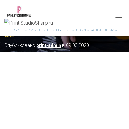
П
Е
ФУТБОЛКИ
СВИТШОТЫ
ТОЛСТОВКИ С КАПЮШОНОМ
02
Р
Е
К
Опубликовано
print-admin
в
09.03.2020
Л
Ю
Ч
И
Т
Ь
Н
А
В
И
Г
А
Ц
И
Ю