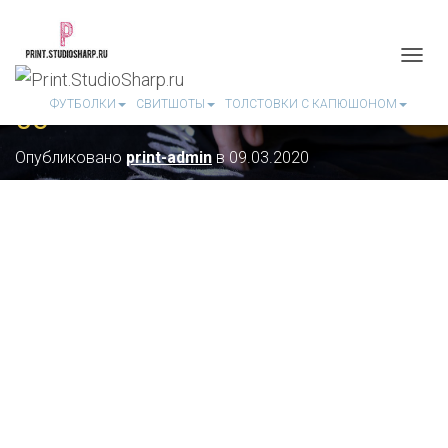
П
Е
ФУТБОЛКИ
СВИТШОТЫ
ТОЛСТОВКИ С КАПЮШОНОМ
03
Р
Е
К
Опубликовано
print-admin
в
09.03.2020
Л
Ю
Ч
И
Т
Ь
Н
А
В
И
Г
А
Ц
И
Ю