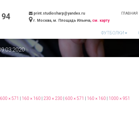
print.studiosharp@yandex.ru
ГЛАВНАЯ
 94
г. Москва, м. Площадь Ильича,
см. карту
ФУТБОЛКИ
09.03.2020
600 × 571
|
160 × 160
|
230 × 230
|
600 × 571
|
160 × 160
|
1000 × 951