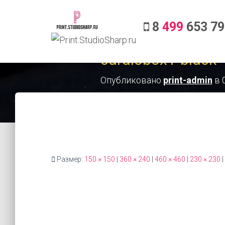
8
499
653 79
cardiobox1-black
Опубликовано
print-admin
в
Размер:
150 × 150
|
360 × 240
|
460 × 460
|
230 × 230
|