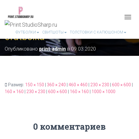
П
Е
ФУТБОЛКИ
СВИТШОТЫ
ТОЛСТОВКИ С КАПЮШОНОМ
3futbolka
Р
Е
К
Опубликовано
print-admin
в
09.03.2020
Л
Ю
Ч
И
Т
Ь
Размер:
150 × 150
|
360 × 240
|
460 × 460
|
230 × 230
|
600 × 600
|
Н
160 × 160
|
230 × 230
|
600 × 600
|
160 × 160
|
1000 × 1000
А
В
И
Г
А
Ц
0 комментариев
И
Ю